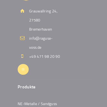
Grauwallring 24,
27580
Bremerhaven
info@raguse-
voss.de
+49 471 98 20 90
Produkte
NE-Metalle / Sandguss