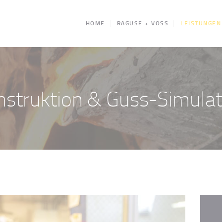
HOME
HOME
RAGUSE + VOSS
LEISTUNGEN
RAGUSE +
VOSS
LEISTUNGEN
nstruktion & Guss-Simulat
QUALITÄTSPR
ODUKTE
KONTAKT