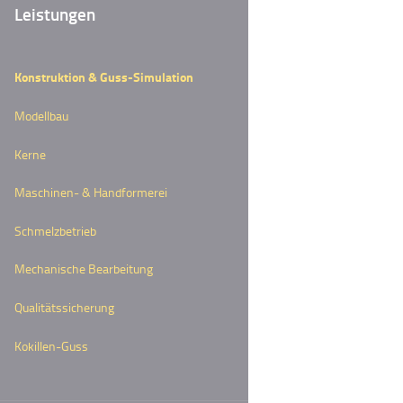
Leistungen
Konstruktion & Guss-Simulation
Modellbau
Kerne
Maschinen- & Handformerei
Schmelzbetrieb
Mechanische Bearbeitung
Qualitätssicherung
Kokillen-Guss