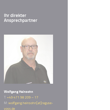
Ihr direkter
Ansprechpartner
Wolfgang Heinsohn
T:
+49 471 98 209 – 17
M:
wolfgang.heinsohn[at]raguse-
voss.de